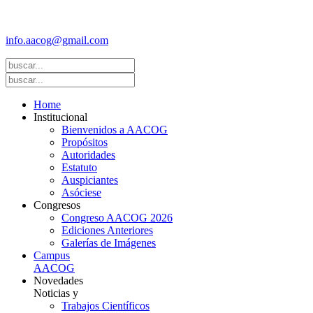
Federación Argentina de Sociedades de Ginecología y Obstetricia
(FASGO)
info.aacog@gmail.com
- Copyright © 2021 AACOG
Home
Institucional
Bienvenidos a AACOG
Propósitos
Autoridades
Estatuto
Auspiciantes
Asóciese
Congresos
Congreso AACOG 2026
Ediciones Anteriores
Galerías de Imágenes
Campus
AACOG
Novedades
Noticias y
Trabajos Científicos