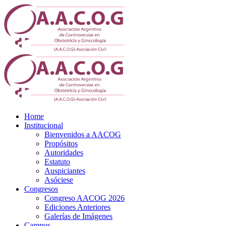
Home
Institucional
Bienvenidos a AACOG
Propósitos
Autoridades
Estatuto
Auspiciantes
Asóciese
Congresos
Congreso AACOG 2026
Ediciones Anteriores
Galerías de Imágenes
Campus