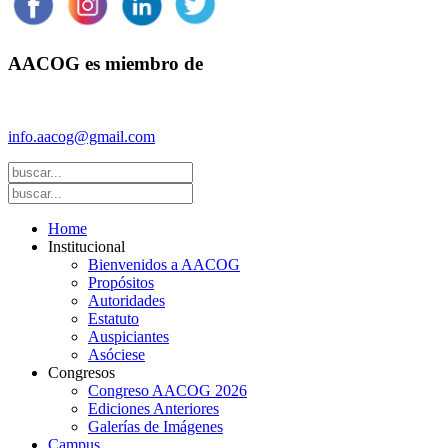
AACOG es miembro de
Federación Argentina de Sociedades de Ginecología y Obstetricia 
info.aacog@gmail.com
- Copyright © 2021 AACOG
Home
Institucional
Bienvenidos a AACOG
Propósitos
Autoridades
Estatuto
Auspiciantes
Asóciese
Congresos
Congreso AACOG 2026
Ediciones Anteriores
Galerías de Imágenes
Campus