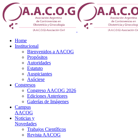
Home
Institucional
Bienvenidos a AACOG
Propósitos
Autoridades
Estatuto
Auspiciantes
Asóciese
Congresos
Congreso AACOG 2026
Ediciones Anteriores
Galerías de Imágenes
Campus
AACOG
Noticias y
Novedades
Trabajos Científicos
Revista AACOG