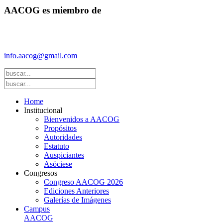
AACOG es miembro de
Federación Argentina de Sociedades de Ginecología y Obstetricia
(FASGO)
info.aacog@gmail.com
- Copyright © 2021 AACOG
Home
Institucional
Bienvenidos a AACOG
Propósitos
Autoridades
Estatuto
Auspiciantes
Asóciese
Congresos
Congreso AACOG 2026
Ediciones Anteriores
Galerías de Imágenes
Campus
AACOG