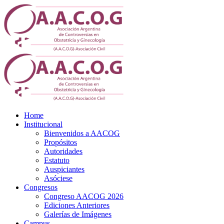
Home
Institucional
Bienvenidos a AACOG
Propósitos
Autoridades
Estatuto
Auspiciantes
Asóciese
Congresos
Congreso AACOG 2026
Ediciones Anteriores
Galerías de Imágenes
Campus