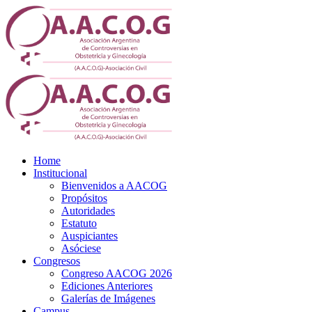
Home
Institucional
Bienvenidos a AACOG
Propósitos
Autoridades
Estatuto
Auspiciantes
Asóciese
Congresos
Congreso AACOG 2026
Ediciones Anteriores
Galerías de Imágenes
Campus