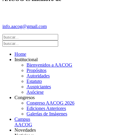
Federación Argentina de Sociedades de Ginecología y Obstetricia
(FASGO)
info.aacog@gmail.com
- Copyright © 2021 AACOG
Home
Institucional
Bienvenidos a AACOG
Propósitos
Autoridades
Estatuto
Auspiciantes
Asóciese
Congresos
Congreso AACOG 2026
Ediciones Anteriores
Galerías de Imágenes
Campus
AACOG
Novedades