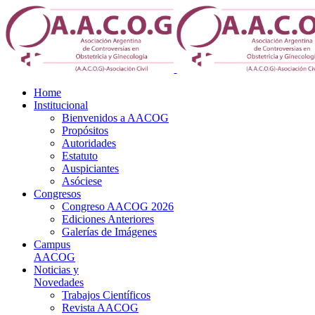
Home
Institucional
Bienvenidos a AACOG
Propósitos
Autoridades
Estatuto
Auspiciantes
Asóciese
Congresos
Congreso AACOG 2026
Ediciones Anteriores
Galerías de Imágenes
Campus
AACOG
Noticias y
Novedades
Trabajos Científicos
Revista AACOG