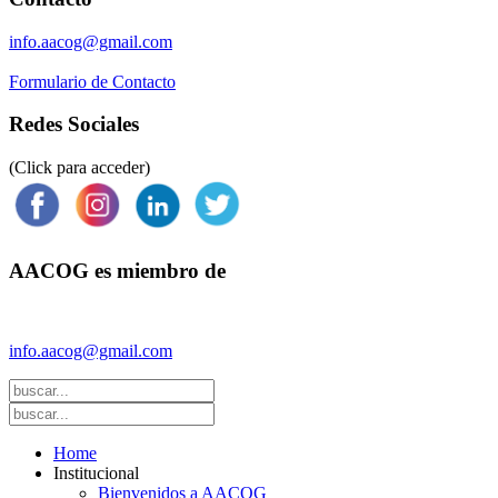
info.aacog@gmail.com
Formulario de Contacto
Redes Sociales
(Click para acceder)
AACOG es miembro de
Federación Argentina de Sociedades de Ginecología y Obstetricia 
info.aacog@gmail.com
- Copyright © 2021 AACOG
Home
Institucional
Bienvenidos a AACOG