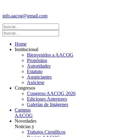
(FASGO)
info.aacog@gmail.com
- Copyright © 2021 AACOG
Home
Institucional
Bienvenidos a AACOG
Propósitos
Autoridades
Estatuto
Auspiciantes
Asóciese
Congresos
Congreso AACOG 2026
Ediciones Anteriores
Galerías de Imágenes
Campus
AACOG
Novedades
Noticias y
Trabajos Científicos