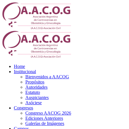
Home
Institucional
Bienvenidos a AACOG
Propósitos
Autoridades
Estatuto
Auspiciantes
Asóciese
Congresos
Congreso AACOG 2026
Ediciones Anteriores
Galerías de Imágenes
Campus