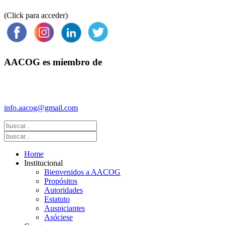
(Click para acceder)
AACOG es miembro de
Federación Argentina de Sociedades de Ginecología y Obstetricia
(FASGO)
info.aacog@gmail.com
- Copyright © 2021 AACOG
Home
Institucional
Bienvenidos a AACOG
Propósitos
Autoridades
Estatuto
Auspiciantes
Asóciese