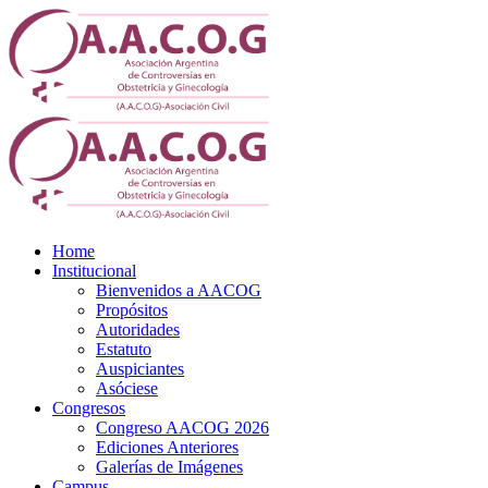
Home
Institucional
Bienvenidos a AACOG
Propósitos
Autoridades
Estatuto
Auspiciantes
Asóciese
Congresos
Congreso AACOG 2026
Ediciones Anteriores
Galerías de Imágenes
Campus