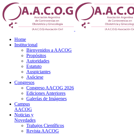
Home
Institucional
Bienvenidos a AACOG
Propósitos
Autoridades
Estatuto
Auspiciantes
Asóciese
Congresos
Congreso AACOG 2026
Ediciones Anteriores
Galerías de Imágenes
Campus
AACOG
Noticias y
Novedades
Trabajos Científicos
Revista AACOG