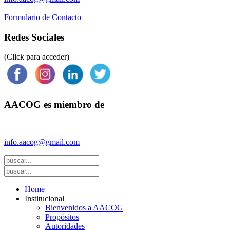
Formulario de Contacto
Redes Sociales
(Click para acceder)
AACOG es miembro de
Federación Argentina de Sociedades de Ginecología y Obstetricia 
info.aacog@gmail.com
- Copyright © 2021 AACOG
Home
Institucional
Bienvenidos a AACOG
Propósitos
Autoridades