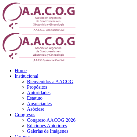
Home
Institucional
Bienvenidos a AACOG
Propósitos
Autoridades
Estatuto
Auspiciantes
Asóciese
Congresos
Congreso AACOG 2026
Ediciones Anteriores
Galerías de Imágenes
Campus