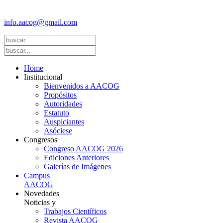
(FASGO)
info.aacog@gmail.com
- Copyright © 2021 AACOG
Home
Institucional
Bienvenidos a AACOG
Propósitos
Autoridades
Estatuto
Auspiciantes
Asóciese
Congresos
Congreso AACOG 2026
Ediciones Anteriores
Galerías de Imágenes
Campus
AACOG
Novedades
Noticias y
Trabajos Científicos
Revista AACOG