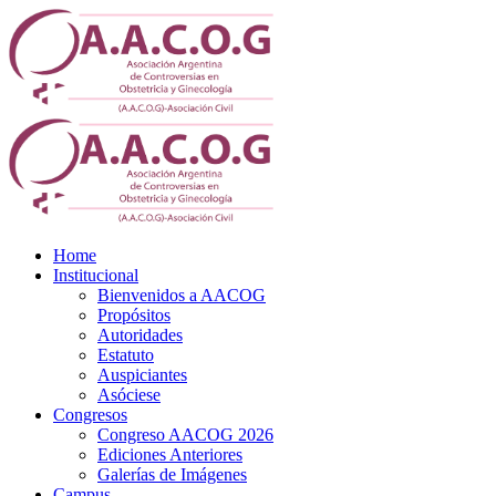
Home
Institucional
Bienvenidos a AACOG
Propósitos
Autoridades
Estatuto
Auspiciantes
Asóciese
Congresos
Congreso AACOG 2026
Ediciones Anteriores
Galerías de Imágenes
Campus