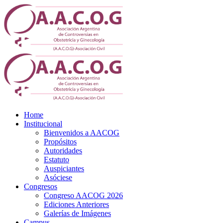
Home
Institucional
Bienvenidos a AACOG
Propósitos
Autoridades
Estatuto
Auspiciantes
Asóciese
Congresos
Congreso AACOG 2026
Ediciones Anteriores
Galerías de Imágenes
Campus